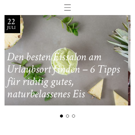
28
NOV.
 Eissalon am
finden – 6 Tipps
gutes,
Rezeptvariant
enes Eis
Pronto Dunkl